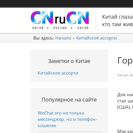
Китай глаза
кто там живе
Вы здесь:
Начало
Китайское ассорти
Гор
Заметки о Китае
Китайское ассорти
Автор:
Б
Для на
Популярное на сайте
стал ш
(США),
WeChat это не только
мессенджер, но и телефон-
кошелек
Мэр кр