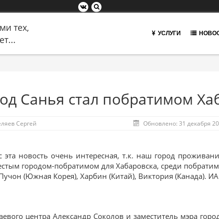
ми тех,
УСЛУГИ
НОВО
т...
од Санья стал побратимом Ха
еляев Сергей
Обновлено: 31 декабря 2
с эта новость очень интересная, т.к. наш город проживани
естым городом-побратимом для Хабаровска, среди побратимо
 Пучон (Южная Корея), Харбин (Китай), Виктория (Канада). И
аевого центра Александр Соколов и заместитель мэра гор