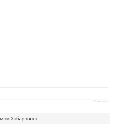
JComments
имом Хабаровска