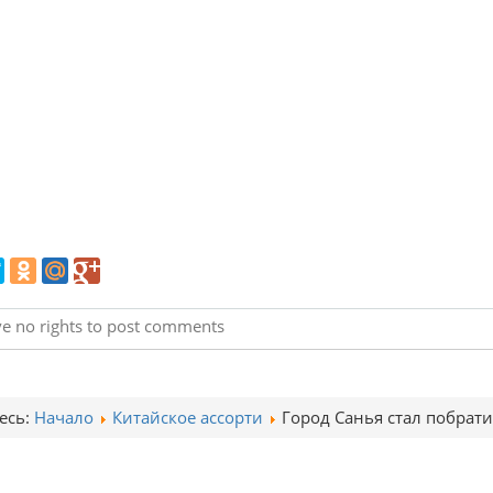
e no rights to post comments
есь:
Начало
Китайское ассорти
Город Санья стал побрат