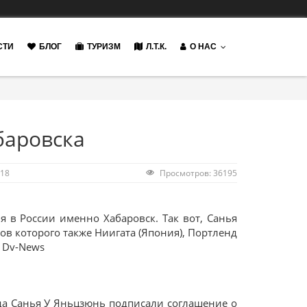
СТИ
БЛОГ
ТУРИЗМ
Л.Т.К.
О НАС
баровска
018
Просмотров: 36195
я в России именно Хабаровск. Так вот, Санья
в которого также Ниигата (Япония), Портленд
А Dv-News
ода Санья У Яньцзюнь подписали соглашение о