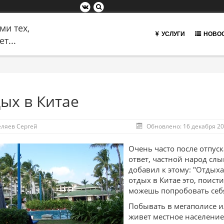
ми тех,
УСЛУГИ
НОВО
т...
ых в Китае
еляев Сергей
Обновлено: 16 декабря 2
Очень часто после отпуск
ответ, частной народ слыш
добавил к этому: "Отдыха
отдых в Китае это, поист
можешь попробовать себя
Побывать в мегаполисе ил
живет местное население