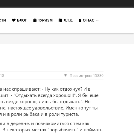
СТИ
БЛОГ
ТУРИЗМ
Л.Т.К.
О НАС
018
Просмотров: 15880
а нас спрашивают: - Ну как отдохнул? И в
ит: - "Отдыхать всегда хорошо!!!". Я бы еще
ть везде хорошо, лишь бы отдыхать". Но
ине, настоящее удовольствие. Именно тут ты
 и в роли рыбака и в роли туриста.
и в деревне, и познакомиться с тем как
. В некоторых местах "порыбачить" и поймать