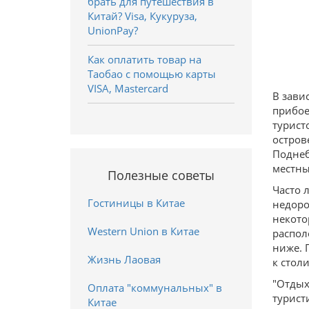
брать для путешествия в
Китай? Visa, Кукуруза,
UnionPay?
Как оплатить товар на
Таобао с помощью карты
VISA, Mastercard
В зави
прибое
турист
остров
Поднеб
местны
Полезные советы
Часто 
Гостиницы в Китае
недоро
некото
Western Union в Китае
распол
ниже. 
Жизнь Лаовая
к стол
"Отдых
Оплата "коммунальных" в
турист
Китае