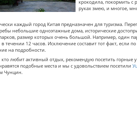
крокодила, покормить с р
руках змею, и многое, мн
чески каждый город Китая предназначен для туризма. Переп
ребы небольшие одноэтажные дома, исторические достопри
парков, размер которых очень большой. Например, один п
 в течении 12 часов. Исключение составит тот факт, если по
ие на подробности.
х кто любит активный отдых, рекомендую посетить горные 
нравятся подобные места и мы с удовольствием посетили
У
ом Чунцин.