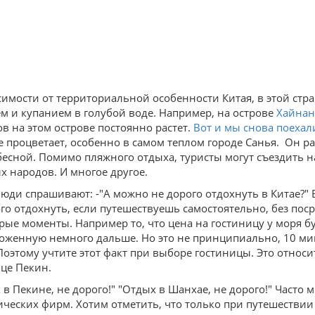
симости от территориальной особенности Китая, в этой стр
м и купанием в голубой воде. Например, на острове
Хайнан
ов на этом острове постоянно растет.
Вот и мы снова поехал
е процветает, особенно в самом теплом городе Санья. Он 
есной. Помимо пляжного отдыха, туристы могут съездить на
х народов. И многое другое.
люди спрашивают: -"А можно не дорого отдохнуть в Китае?"
го отдохнуть, если путешествуешь самостоятельно, без пос
рые моменты. Например то, что цена на гостиницу у моря бу
оженную немного дальше. Но это не принципиально, 10 мин
Поэтому учтите этот факт при выборе гостиницы. Это относи
ице Пекин.
 в Пекине, не дорого!" "Отдых в Шанхае, не дорого!" Часто
ических фирм. Хотим отметить, что только при путешестви