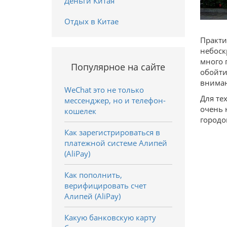
Деньги Китая
Отдых в Китае
Практи
небоск
много 
Популярное на сайте
обойти
вниман
WeChat это не только
Для те
мессенджер, но и телефон-
очень 
кошелек
город
Как зарегистрироваться в
платежной системе Алипей
(AliPay)
Как пополнить,
верифицировать счет
Алипей (AliPay)
Какую банковскую карту