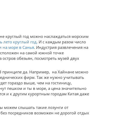
ане круглый год можно наслаждаться морским
ь лето круглый год
. И с каждым разом число
и на море в Санья
. Индустрия развлечения на
расположен на самой южной точке
 остров обезьян, посмотреть музей двух
 В принципе да. Например, на Хайнане можно
реднических фирм. Так же нужно учитывать
дет гораздо выше, чем на гостиницу,
ут пешком и ты в море, а цена значительно
тся и к другим курортным городам Китая даже
 мы можем слышать такие лозунги от
и без посредников возможен не дорогой отдых