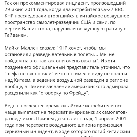
Так он прокомментировал инцидент, произошедший
29 июня 2011 года, когда два истребителя Су-27 ВВС
КНР преследовали вторгшийся в китайское воздушное
пространство самолет-разведчик США и сами, по
версии Вашингтона, нарушили воздушную границу с
Тайванем.
Майкл Маллен сказал: "КНР хочет, чтобы мы
остановили разведывательные полеты… Мы не
пойдем на это, так как они очень важны". И хотя
позднее его официальный представитель уточнил, что
"шефа не так поняли" и что он имел в виду не полеты
над Китаем, а ведение воздушной разведки в регионе
вообще, в Пекине заявление американского адмирала
расценили как "оговорку по Фрейду".
Ведь в последнее время китайские истребители все
чаще вылетают на перехват американских самолетов-
разведчиков. Причем десять лет назад, 1 апреля 2001
года при перехвате воздушного шпиона произошел
серьезный инцидент, в ходе которого погиб китайский