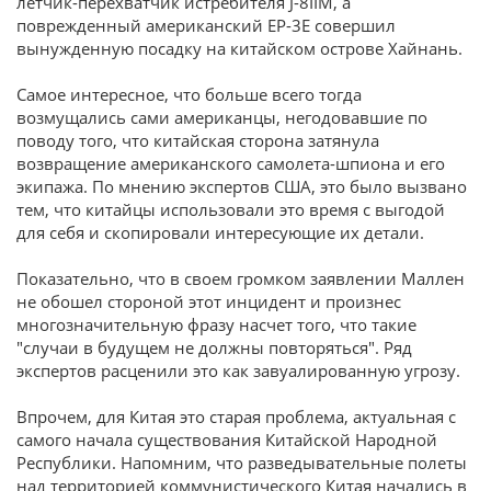
летчик-перехватчик истребителя J-8IIM, а
поврежденный американский EP-3E cовершил
вынужденную посадку на китайском острове Хайнань.
Самое интересное, что больше всего тогда
возмущались сами американцы, негодовавшие по
поводу того, что китайская сторона затянула
возвращение американского самолета-шпиона и его
экипажа. По мнению экспертов США, это было вызвано
тем, что китайцы использовали это время с выгодой
для себя и скопировали интересующие их детали.
Показательно, что в своем громком заявлении Маллен
не обошел стороной этот инцидент и произнес
многозначительную фразу насчет того, что такие
"случаи в будущем не должны повторяться". Ряд
экспертов расценили это как завуалированную угрозу.
Впрочем, для Китая это старая проблема, актуальная с
самого начала существования Китайской Народной
Республики. Напомним, что разведывательные полеты
над территорией коммунистического Китая начались в