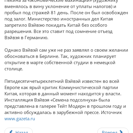
Пекина за «экономические махинации» (художнику
вменялось в вину уклонение от уплаты налогов) и
пробыл под стражей 81 день. После он был освобожден
под залог. Министерство иностранных дел Китая
запретило Вэйвэю покидать Китай без особого
разрешения. Все это ставит под сомнение отъезд
Вэйвэя в Германию.
Однако Вэйвэй сам уже не раз заявлял о своем желании
обосноваться в Берлине. Так, художник планирует
открытие в марте собственной студии в немецкой
столице.
Пятидесятичетырехлетний Вэйвэй известен во всей
Европе как ярый критик Коммунистической партии
Китая, которая в данный момент находится у власти.
Инсталляция Вэйвэя «Семена подсолнуха» была
представлена в галерее Тейт Модерн в прошлом году и
активно обсуждалась в зарубежной прессе. Источник
www.gazeta.ru
Назад
Вперед