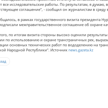
т все исследовательские работы. По результатам, я думаю, в
тствующее соглашение", - сообщил он журналистам в среду в
общалось, в рамках государственного визита президента Нур
подписали межправительственное соглашение об охране кач
того, по итогам визита стороны высоко оценили результаты
ии по использованию и охране трансграничных рек, выраз
ации основных технических работ по вододелению на транс
кой Народной Республики". Источник
news.gazeta.kz
азад