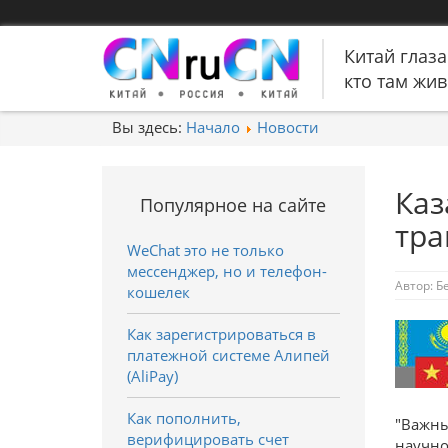
Китай глаза
кто там живе
Вы здесь:
Начало
Новости
Каз
Популярное на сайте
тра
WeChat это не только
мессенджер, но и телефон-
Автор:
Б
кошелек
Как зарегистрироваться в
платежной системе Алипей
(AliPay)
Как пополнить,
"Важны
верифицировать счет
научно