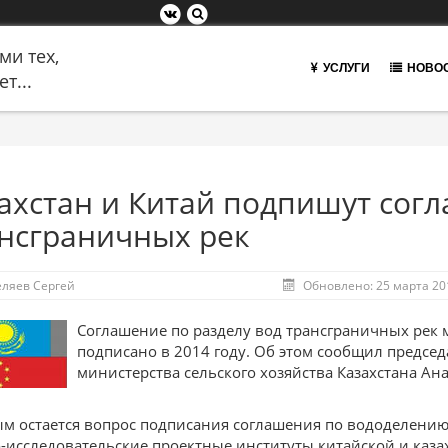
ми тех,
УСЛУГИ
НОВО
т...
ахстан и Китай подпишут сог
нсграничных рек
еляев Сергей
Обновлено: 25 марта 20
Соглашение по разделу вод трансграничных рек 
подписано в 2014 году. Об этом сообщил предсе
министерства сельского хозяйства Казахстана Ан
м остается вопрос подписания соглашения по вододелению.
-исследовательские проектные институты китайской и каза