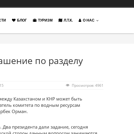
СТИ
БЛОГ
ТУРИЗМ
Л.Т.К.
О НАС
лашение по разделу
15
Просмотров: 4961
между Казахстаном и КНР может быть
датель комитета по водным ресурсам
арбек Орман.
 Два президента дали задание, сегодня
хской сторон данным вопросом занимаются,