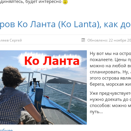
диняйтесь, будет интересно
ров Ко Ланта (Ko Lanta), как д
еляев Сергей
Обновлено: 22 ноября 2
Ну вот мы на остро
пожалеете. Цены 
можно на любой вк
спланировать. Ну,
этого острова явля
берега, морская жи
Уже предчувствует
нужно доехать до о
способов: можно мо
путь...
бнее...