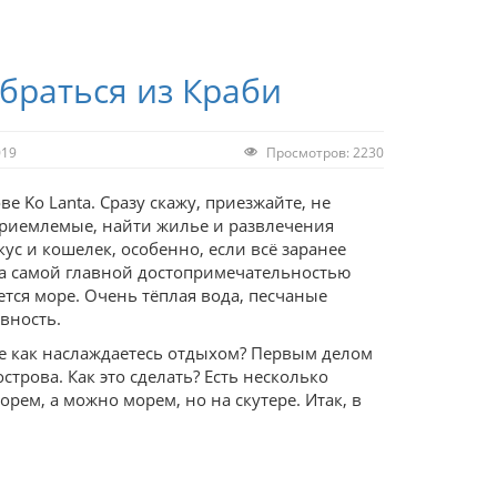
обраться из Краби
019
Просмотров: 2230
ве Ko Lanta. Сразу скажу, приезжайте, не
приемлемые, найти жилье и развлечения
ус и кошелек, особенно, если всё заранее
 а самой главной достопримечательностью
ется море. Очень тёплая вода, песчаные
вность.
е как наслаждаетесь отдыхом? Первым делом
строва. Как это сделать? Есть несколько
рем, а можно морем, но на скутере. Итак, в