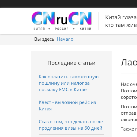
Китай глаза
кто там живе
Вы здесь:
Начало
Лао
Последние статьи
Как оплатить таможенную
пошлину или налог за
Нас оч
посылку EMC в Китае
Поэтом
коротк
Квест - вывозной рейс из
Поэтом
Китая
отправ
сэконо
Сказ о том, что делать после
продления визы на 60 дней
Также 