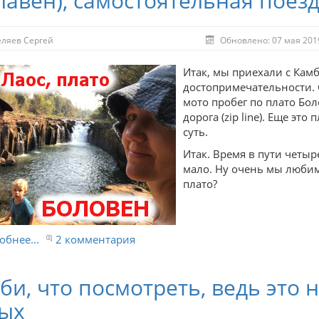
лавен), самостоятельная поез
еляев Сергей
Обновлено: 07 мая 201
Итак, мы приехали с Камб
достопримечательности. 
мото пробег по плато Бо
дорога (zip line). Еще эт
суть.
Итак. Время в пути четыр
мало. Ну очень мы любим 
плато?
бнее...
2 комментария
би, что посмотреть, ведь это
ых