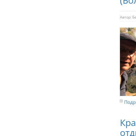
(Бо
Автор:
Б
Подро
Кра
отд