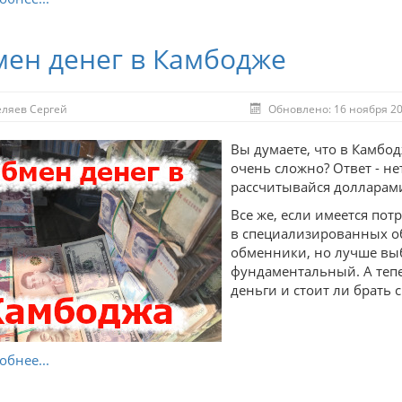
ен денег в Камбодже
еляев Сергей
Обновлено: 16 ноября 2
Вы думаете, что в Камбо
очень сложно? Ответ - не
рассчитывайся долларами,
Все же, если имеется потр
в специализированных о
обменники, но лучше выб
фундаментальный. А тепе
деньги и стоит ли брать 
бнее...