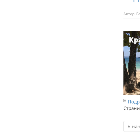
Автор:
Б
Подро
Страни
В на