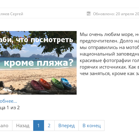
еляев Сергей
Обновлено: 20 апреля 2
Мы очень любим море, но
предпочтителен. Долго н
мы отправились на мотоб
национальный заповедник
красивые фотографии гол
горячих источниках. Как в
чем заняться, кроме как з
бнее...
ца 1 из 2
чало
Назад
1
2
Вперед
В конец