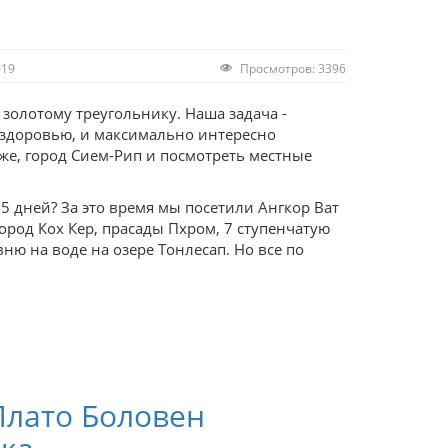
019
Просмотров: 3396
золотому треугольнику. Наша задача -
 здоровью, и максимально интересно
же, город Сием-Рип и посмотреть местные
5 дней? За это время мы посетили Ангкор Ват
 город Кох Кер, прасады Пхром, 7 ступенчатую
ню на воде на озере Тонлесап. Но все по
Плато Боловен