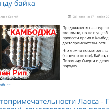
нду байка
еляев Сергей
Обновлено: 17 ноября 2
Продолжается наш тур по 
экономно, но не в ущерб
провести время в Камбод
достопримечательности.
Что можно посмотреть за 
(конечно не все), Байон,
Пирамиду Смерти и дерев
порядку.
бнее...
топримечательности Лаоса - 