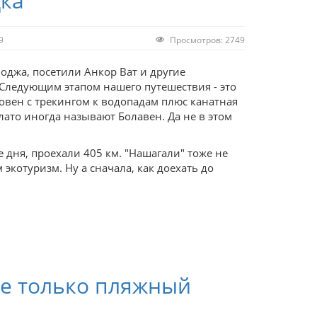
дка
9
Просмотров: 2749
оджа, посетили Анкор Ват и другие
Следующим этапом нашего путешествия - это
ловен с трекингом к водопадам плюс канатная
о плато иногда называют Болавен. Да не в этом
е дня, проехали 405 км. "Нашагали" тоже не
экотуризм. Ну а сначала, как доехать до
 не только пляжный