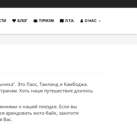
СТИ
БЛОГ
ТУРИЗМ
Л.Т.К.
О НАС
ника". Это Лаос, Таиланд и Камбоджа.
транам. Хоть наше путешествие длилось
ениями о нашей поездке. Если вы
ся арендовать мото-байк, захотите
я Вас.