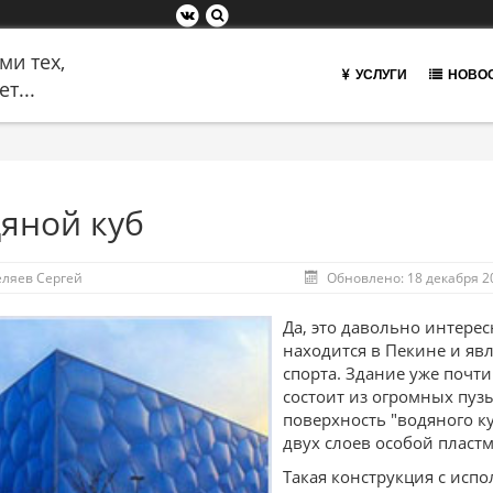
ми тех,
УСЛУГИ
НОВО
т...
яной куб
еляев Сергей
Обновлено: 18 декабря 2
Да, это давольно интере
находится в Пекине и я
спорта. Здание уже почти
состоит из огромных пуз
поверхность "водяного ку
двух слоев особой пластмас
Такая конструкция с исп