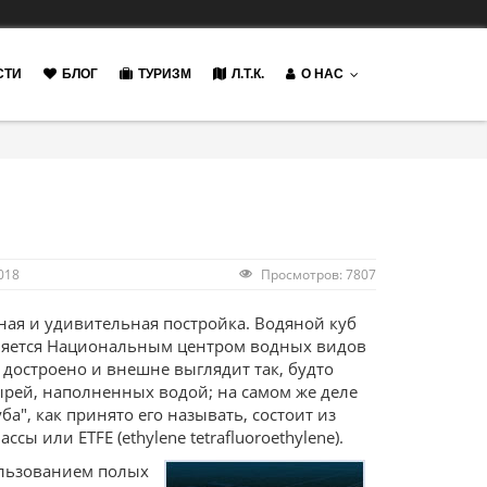
СТИ
БЛОГ
ТУРИЗМ
Л.Т.К.
О НАС
018
Просмотров: 7807
сная и удивительная постройка. Водяной куб
вляется Национальным центром водных видов
 достроено и внешне выглядит так, будто
ырей, наполненных водой; на самом же деле
ба", как принято его называть, состоит из
сы или ETFE (ethylene tetrafluoroethylene).
ользованием полых