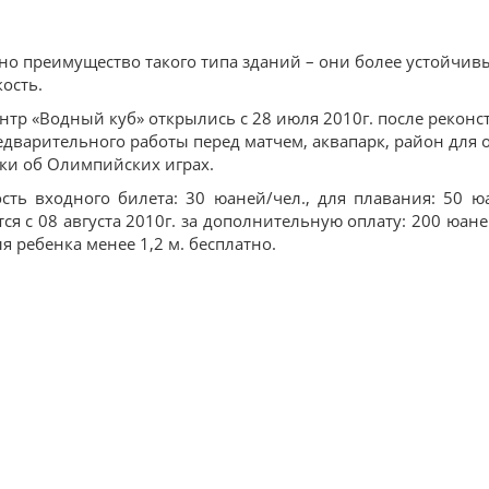
но преимущество такого типа зданий – они более устойчив
кость.
нтр «Водный куб» открылись с 28 июля 2010г. после реконстру
едварительного работы перед матчем, аквапарк, район для
ки об Олимпийских играх.
сть входного билета: 30 юаней/чел., для плавания: 50 ю
ся с 08 августа 2010г. за дополнительную оплату: 200 юаней
ля ребенка менее 1,2 м. бесплатно.