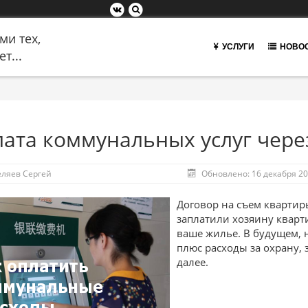
ми тех,
УСЛУГИ
НОВО
т...
ата коммунальных услуг через
еляев Сергей
Обновлено: 16 декабря 2
Договор на съем квартир
заплатили хозяину квартир
ваше жилье. В будущем, 
плюс расходы за охрану, 
далее.