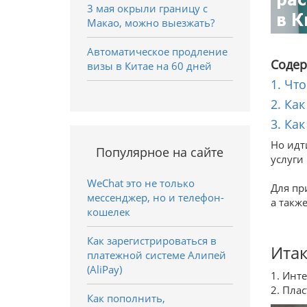
3 мая окрыли границу с
Макао, можно выезжать?
Автоматическое продление
Содер
визы в Китае на 60 дней
1. Чт
2. Ка
3. Ка
Но идт
Популярное на сайте
услуги 
WeChat это не только
Для пр
мессенджер, но и телефон-
а такж
кошелек
Как зарегистрироваться в
Итак
платежной системе Алипей
(AliPay)
1. Инт
2. Пла
Как пополнить,