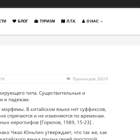
СТИ
БЛОГ
ТУРИЗМ
Л.Т.К.
О НАС
018
Просмотров: 20210
олирующего типа. Существительные и
м и падежам.
 морфемы. В китайском языке нет суффиксов,
 не спрягаются и не изменяются по временам.
ых иероглифов [Горелов, 1989, 15-23] .
нако Чжао Юньпин утверждает, что так же, как
китайского языка трудна своей простотой.