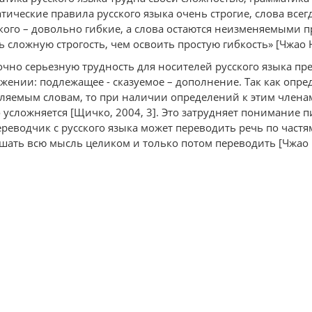
тические правила русского языка очень строгие, слова все
кого – довольно гибкие, а слова остаются неизменяемыми 
ь сложную строгость, чем освоить простую гибкость» [Чжао 
очно серьезную трудность для носителей русского языка пре
жении: подлежащее - сказуемое – дополнение. Так как опре
ляемым словам, то при наличии определений к этим члена
 усложняется [Щичко, 2004, 3]. Это затрудняет понимание п
ереводчик с русского языка может переводить речь по частя
шать всю мысль целиком и только потом переводить [Чжао