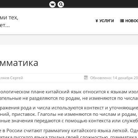
ми тех,
УСЛУГИ
НОВО
т...
мматика
еляев Сергей
Обновлено: 14 декабря 2
ологическом плане китайский язык относится к языкам из
ательные не разделяются по родам, не изменяются по числа
ражения рода и числа используются контекст и уточняющие
ний, приставок. Глаголы не изменяются по числам и родам,
ные значения передаются с помощью контекста или служебн
 в России считают грамматику китайского языка легкой. Од
атика русского языка трудна своей сложностью, грамматика 