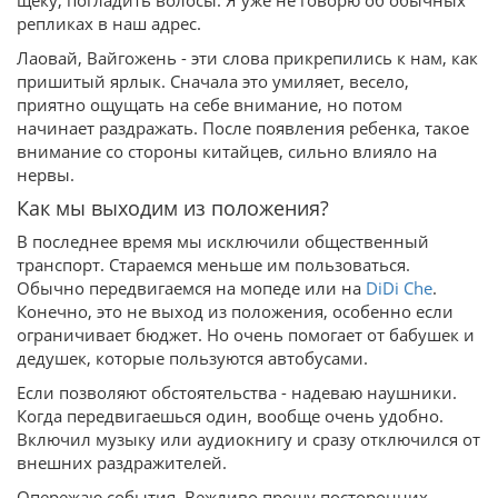
щеку, погладить волосы. Я уже не говорю об обычных
репликах в наш адрес.
Лаовай, Вайгожень - эти слова прикрепились к нам, как
пришитый ярлык. Сначала это умиляет, весело,
приятно ощущать на себе внимание, но потом
начинает раздражать. После появления ребенка, такое
внимание со стороны китайцев, сильно влияло на
нервы.
Как мы выходим из положения?
В последнее время мы исключили общественный
транспорт. Стараемся меньше им пользоваться.
Обычно передвигаемся на мопеде или на
DiDi Che
.
Конечно, это не выход из положения, особенно если
ограничивает бюджет. Но очень помогает от бабушек и
дедушек, которые пользуются автобусами.
Если позволяют обстоятельства - надеваю наушники.
Когда передвигаешься один, вообще очень удобно.
Включил музыку или аудиокнигу и сразу отключился от
внешних раздражителей.
Опережаю события. Вежливо прошу посторонних