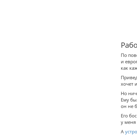
Рабо
По по
и евро
как каж
Привед
хочет 
Но нич
Ему бы
он не 
Его бо
у меня
А
устр