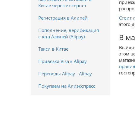
приезж
Китае через интернет
распро
Регистрация в Алипей
Стоит 
этого 
Пополнение, верификация
В ма
счета Алипей (Alipay)
Выйдя 
Такси в Китае
этом ц
магази
Привязка Visa к Alipay
правил
гостеп
Переводы Alipay - Alipay
Покупаем на Алиэкспресс