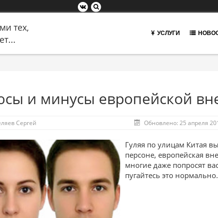
ми тех,
УСЛУГИ
НОВО
т...
сы и минусы европейской вн
еляев Сергей
Обновлено: 25 апреля 20
Гуляя по улицам Китая вы
персоне, европейская вн
многие даже попросят вас
пугайтесь это нормально.