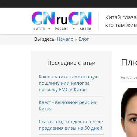
Китай глаза
кто там живе
Вы здесь:
Начало
Блог
Плю
Последние статьи
Как оплатить таможенную
Автор:
Б
пошлину или налог за
посылку EMC в Китае
Квест - вывозной рейс из
Китая
Сказ о том, что делать после
продления визы на 60 дней