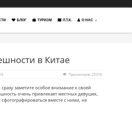
СТИ
БЛОГ
ТУРИЗМ
Л.Т.К.
О НАС
ешности в Китае
19
Просмотров: 25376
 сразу заметите особое внимание к своей
ешность очень привлекает местных девушек,
 сфотографироваться вместе с ними, не