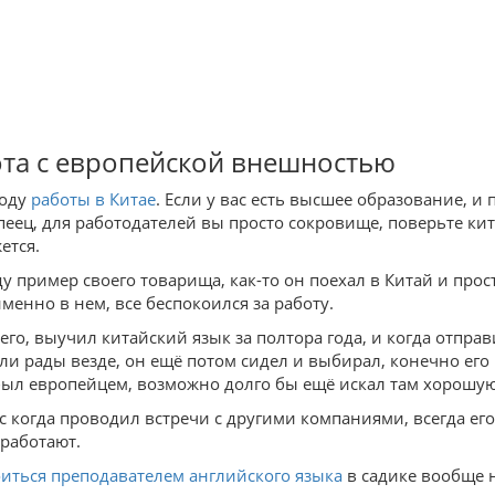
та с европейской внешностью
воду
работы в Китае
. Если у вас есть высшее образование, и
пеец, для работодателей вы просто сокровище, поверьте к
ется.
у пример своего товарища, как-то он поехал в Китай и прос
именно в нем, все беспокоился за работу.
его, выучил китайский язык за полтора года, и когда отправ
ли рады везде, он ещё потом сидел и выбирал, конечно его
был европейцем, возможно долго бы ещё искал там хорошую ра
сс когда проводил встречи с другими компаниями, всегда ег
 работают.
оиться преподавателем английского языка
в садике вообще н