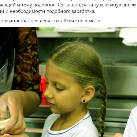
яющий и тому подобное. Соглашаться на ту или иную должно
й и необходимости подобного заработка.
дети иностранцев лепят китайские пельмени