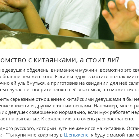
омство с китаянками, а стоит ли?
е девушки обделены вниманием мужчин, возможно это связа
о больше чем женского. Если вы вдруг захотите познакомить
очно ей улыбнуться, а приготовив на свидании для неё сала
оем случае не говорите плохо о её знакомых, это может сил
оить серьезные отношение с китайскими девушками я бы не
ние к жизни и другим важным вещами. Например, мне стр
ких девушек совершенно нормально, если муж работает неде
ает на выгодные. К сожалению это очень распространено.
дного русского, который чуть не женился на китаянке. Оста
: - "Ты купи мне квартиру в
Шеньжене
, я буду с мамой там