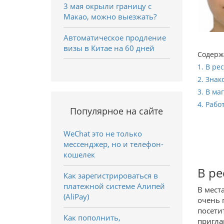
3 мая окрыли границу с
Макао, можно выезжать?
Автоматическое продление
визы в Китае на 60 дней
Содерж
1. В ре
2. Знак
3. В ма
4. Раб
Популярное на сайте
WeChat это не только
мессенджер, но и телефон-
кошелек
В ре
Как зарегистрироваться в
платежной системе Алипей
В мест
(AliPay)
очень 
посети
Как пополнить,
пригла