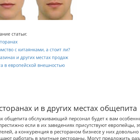
ание статьи:
сторанах
омство с китаянками, а стоит ли?
газинах и других местах продаж
ота в европейской внешностью
сторанах и в других местах общепита
ах общепита обслуживающий персонал будет к вам особенно 
престижно если в их заведениях присутствуют европейцы, эт
телей, а конкуренция в рестораном бизнесе у них довольно
шают работать в элитные рестораны. Могут предложить ра