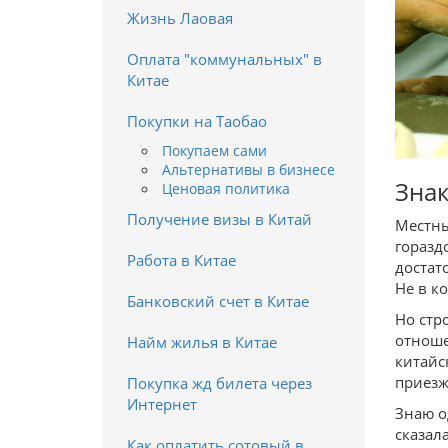
Жизнь Лаовая
Оплата "коммунальных" в
Китае
Покупки на Таобао
Покупаем сами
Альтернативы в бизнесе
Знак
Ценовая политика
Получение визы в Китай
Местны
горазд
Работа в Китае
достат
Не в к
Банковский счет в Китае
Но стр
отноше
Найм жилья в Китае
китайс
приезж
Покупка жд билета через
Интернет
Знаю о
сказала
Как оплатить сотовый в