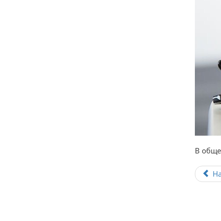
В обще
Н