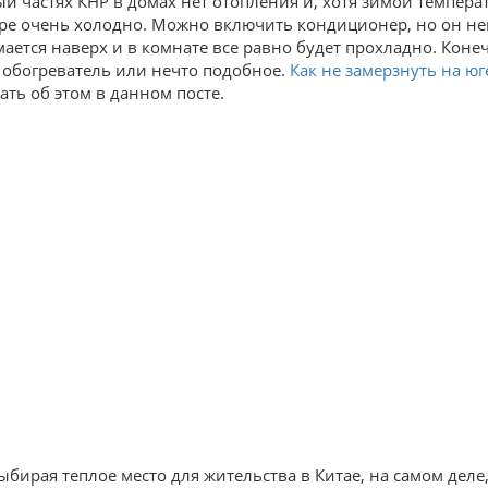
й частях КНР в домах нет отопления и, хотя зимой температ
ре очень холодно. Можно включить кондиционер, но он него
ается наверх и в комнате все равно будет прохладно. Коне
 обогреватель или нечто подобное.
Как не замерзнуть на юг
ать об этом в данном посте.
выбирая теплое место для жительства в Китае, на самом деле,