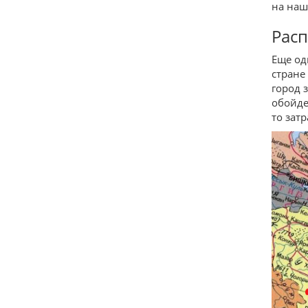
на наш
Рас
Еще од
стране
город 
обойде
то зат