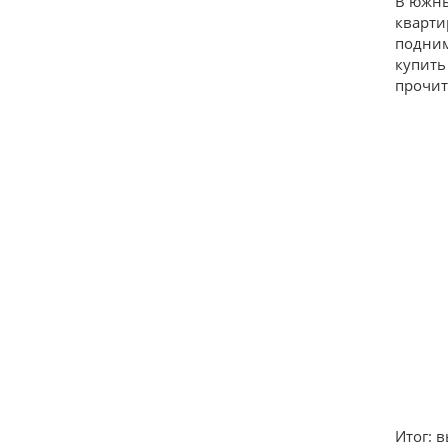
В южны
кварти
подним
купить
прочит
Итог: 