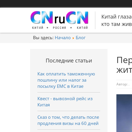
Китай глаза
кто там живе
Вы здесь:
Начало
Блог
Пер
Последние статьи
жит
Как оплатить таможенную
пошлину или налог за
Автор:
.
посылку EMC в Китае
Квест - вывозной рейс из
Китая
Сказ о том, что делать после
продления визы на 60 дней