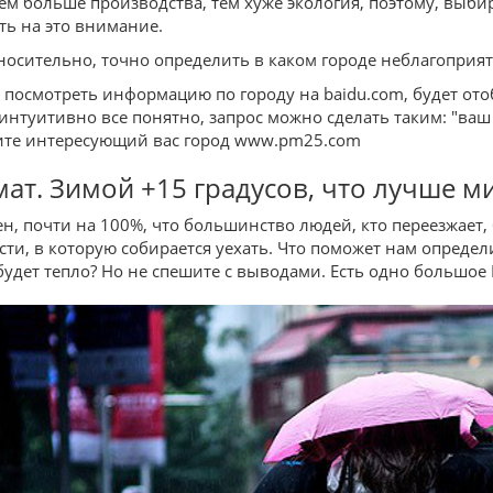
чем больше производства, тем хуже экология, поэтому, выб
ть на это внимание.
тносительно, точно определить в каком городе неблагоприя
посмотреть информацию по городу на baidu.com, будет отоб
 интуитивно все понятно, запрос можно сделать таким: "ва
те интересующий вас город www.pm25.com
ат. Зимой +15 градусов, что лучше м
ен, почти на 100%, что большинство людей, кто переезжает,
сти, в которую собирается уехать. Что поможет нам определ
будет тепло? Но не спешите с выводами. Есть одно большое