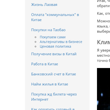
Итак, 
Жизнь Лаовая
обрати
Как, о
Оплата "коммунальных" в
Китае
Можно 
языка,
Покупки на Таобао
выбери
Покупаем сами
Клим
Альтернативы в бизнесе
Ценовая политика
Я увер
Получение визы в Китай
местно
точно 
Работа в Китае
Банковский счет в Китае
Найм жилья в Китае
Покупка жд билета через
Интернет
Как оплатить сотовый в