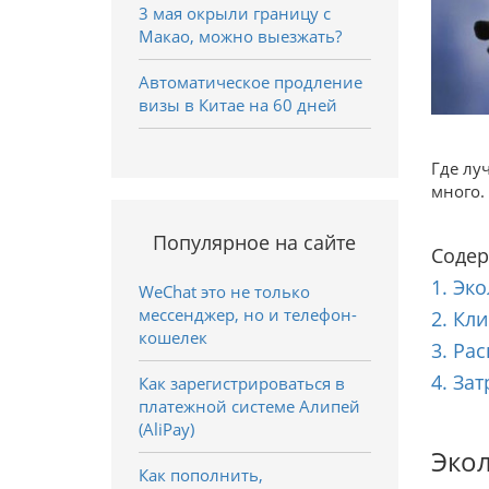
3 мая окрыли границу с
Макао, можно выезжать?
Автоматическое продление
визы в Китае на 60 дней
Где лу
много.
Популярное на сайте
Содер
1. Эк
WeChat это не только
мессенджер, но и телефон-
2. Кл
кошелек
3. Ра
4. За
Как зарегистрироваться в
платежной системе Алипей
(AliPay)
Экол
Как пополнить,