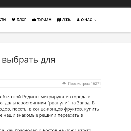
СТИ
БЛОГ
ТУРИЗМ
Л.Т.К.
О НАС
 выбрать для
Просмотров: 16271
объятной Родины мигрируют из города в
но, дальневосточники "рванули" на Запад. В
одов, поесть, в конце-концов фруктов, купить
е наши знакомые решили переехать в
а, как Краснодар и Ростов на Дону, кто-то